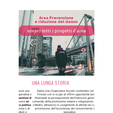
Area Prevenzione
e riduzione del danno
scopri tutti i progetti d'area
UNA LUNGA STORIA
MILLE C
UN UNICO
 promuove una
Siamo una Cooperativa Sociale costituitasi nel 1985 a
ione operativa e
Firenze con lo scopo di offrire opportunità lavorative,
Le profess
le questioni di
finalizzate al perseguimento dell’interesse generale della
comprendono: p
 di essere
un
comunità, della promozione umana e integrazione sociale dei
esperti i
ficace politica
cittadini, attraverso lo svolgimento di attività nel campo della
professionali, 
 giustizia e di
prevenzione, dell’assistenza, del reinserimento sociale e
sociali, oper
ce deboli e
lavorativo.