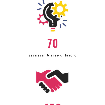
3
4
5
6
0
7
0
1
2
servizi in 6 aree di lavoro
3
4
5
0
0
6
1
0