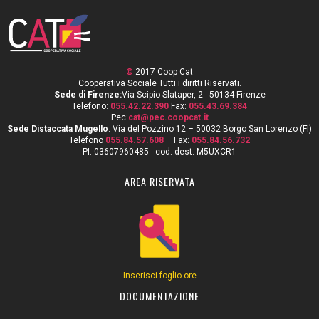
©
2017 Coop Cat
Cooperativa Sociale Tutti i diritti Riservati.
Sede di Firenze:
Via Scipio Slataper, 2 - 50134 Firenze
Telefono:
055.42.22.390
Fax:
055.43.69.384
Pec:
cat@pec.coopcat.it
Sede Distaccata Mugello
: Via del Pozzino 12 – 50032 Borgo San Lorenzo (FI)
Telefono
055.84.57.608
– Fax:
055.84.56.732
PI: 03607960485 - cod. dest. M5UXCR1
AREA RISERVATA
Inserisci foglio ore
DOCUMENTAZIONE