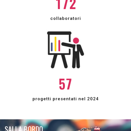
1
7
2
1
0
2
collaboratori
1
3
2
4
3
5
4
6
5
7
progetti presentati nel 2024
SALI A BORDO