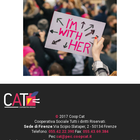
CONSULTORIO
PERSEFONE
©
2017 Coop Cat
Cooperativa Sociale Tutti i diritti Riservati.
Sede di Firenze:
Via Scipio Slataper, 2 - 50134 Firenze
Telefono:
055.42.22.390
Fax:
055.43.69.384
Pec:
cat@pec.coopcat.it