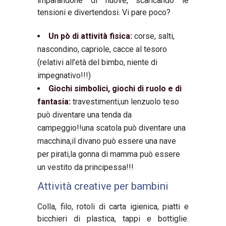
imparandone di nuove, scaricando le
tensioni e divertendosi. Vi pare poco?
Un p
ò di attivit
à
fisica:
corse, salti,
nascondino, capriole, cacce al tesoro
(relativi all’et
à
del bimbo, niente di
impegnativo!!!)
Giochi simbolici, giochi di ruolo e di
fantasia:
travestimenti,un lenzuolo teso
può diventare una tenda da
campeggio!!una scatola può diventare una
macchina,il divano può essere una nave
per pirati,la gonna di mamma può essere
un vestito da principessa!!!
Attività creative per bambini
Colla, filo, rotoli di carta igienica, piatti e
bicchieri di plastica, tappi e bottiglie.