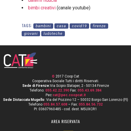
datemi fiducia
bimbi creativi
(canale youtube)
TAGS:
bambini
casa
covid19
firenze
giovani
ludoteche
©
2017 Coop Cat
Cooperativa Sociale Tutti i diritti Riservati.
Sede di Firenze:
Via Scipio Slataper, 2 - 50134 Firenze
Telefono:
055.42.22.390
Fax:
055.43.69.384
Pec:
cat@pec.coopcat.it
Sede Distaccata Mugello
: Via del Pozzino 12 – 50032 Borgo San Lorenzo (FI)
Telefono
055.84.57.608
– Fax:
055.84.56.732
PI: 03607960485 - cod. dest. M5UXCR1
AREA RISERVATA