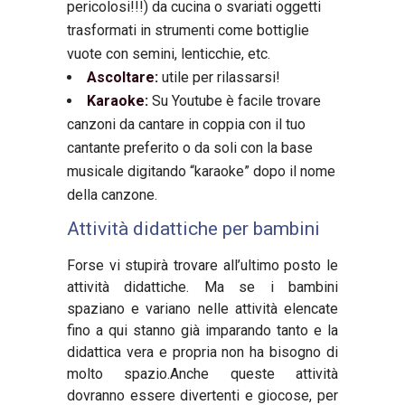
pericolosi!!!) da cucina o svariati oggetti
trasformati in strumenti come bottiglie
vuote con semini, lenticchie, etc.
Ascoltare:
utile per rilassarsi!
Karaoke:
Su Youtube
è facile trovare
canzoni da cantare in coppia con il tuo
cantante preferito o da soli con la base
musicale digitando “karaoke” dopo il nome
della canzone.
Attivit
à
didattiche per bambini
Forse vi stupir
à
trovare all
’
ultimo posto le
attivit
à
didattiche. Ma se i bambini
spaziano e variano nelle attivit
à
elencate
fino a qui stanno gi
à
imparando tanto e la
didattica vera e propria non ha bisogno di
molto spazio.Anche queste attivit
à
dovranno essere divertenti e giocose, per