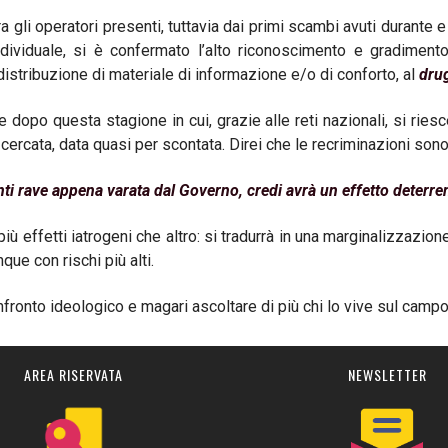
ra gli operatori presenti, tuttavia dai primi scambi avuti durante e
 individuale, si è confermato l’alto riconoscimento e gradime
distribuzione di materiale di informazione e/o di conforto, al
dru
e dopo questa stagione in cui, grazie alle reti nazionali, si rie
a, cercata, data quasi per scontata. Direi che le recriminazioni 
nti rave appena varata dal Governo, credi avrà un effetto deterre
iù effetti iatrogeni che altro: si tradurrà in una marginalizzazi
que con rischi più alti.
nfronto ideologico e magari ascoltare di più chi lo vive sul cam
AREA RISERVATA
NEWSLETTER