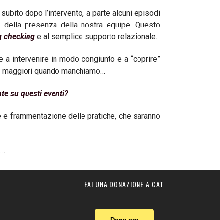
 subito dopo l’intervento, a parte alcuni episodi
nto della presenza della nostra equipe. Questo
g checking
e al semplice supporto relazionale.
sce a intervenire in modo congiunto e a “coprire”
sono maggiori quando manchiamo…
nte su questi eventi?
one e frammentazione delle pratiche, che saranno
po…
FAI UNA DONAZIONE A CAT
Dona ora