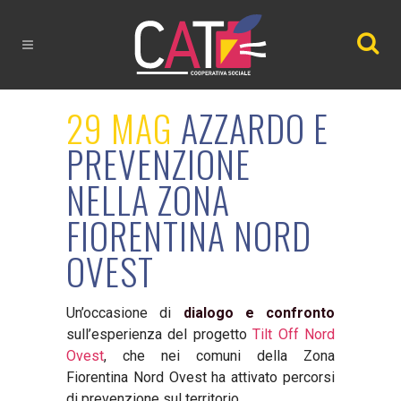
29 MAG
AZZARDO E
PREVENZIONE
NELLA ZONA
FIORENTINA NORD
OVEST
Un’occasione di
dialogo e confronto
sull’esperienza del progetto
Tilt Off Nord
Ovest
, che nei comuni della Zona
Fiorentina Nord Ovest ha attivato percorsi
di prevenzione sul territorio.