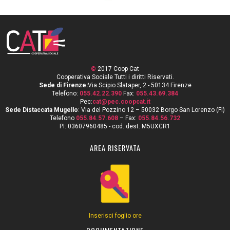
©
2017 Coop Cat
Cooperativa Sociale Tutti i diritti Riservati.
Sede di Firenze:
Via Scipio Slataper, 2 - 50134 Firenze
Telefono:
055.42.22.390
Fax:
055.43.69.384
Pec:
cat@pec.coopcat.it
Sede Distaccata Mugello
: Via del Pozzino 12 – 50032 Borgo San Lorenzo (FI)
Telefono
055.84.57.608
– Fax:
055.84.56.732
PI: 03607960485 - cod. dest. M5UXCR1
AREA RISERVATA
Inserisci foglio ore