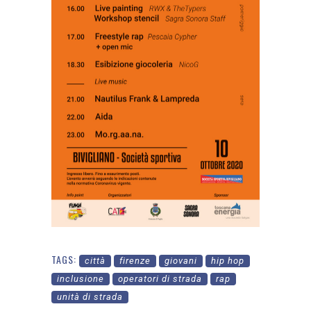
TAGS:
città
firenze
giovani
hip hop
inclusione
operatori di strada
rap
unità di strada