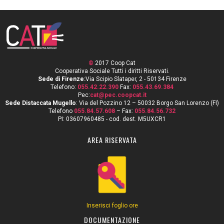
©
2017 Coop Cat
Cooperativa Sociale Tutti i diritti Riservati.
Sede di Firenze:
Via Scipio Slataper, 2 - 50134 Firenze
Telefono:
055.42.22.390
Fax:
055.43.69.384
Pec:
cat@pec.coopcat.it
Sede Distaccata Mugello
: Via del Pozzino 12 – 50032 Borgo San Lorenzo (FI)
Telefono
055.84.57.608
– Fax:
055.84.56.732
PI: 03607960485 - cod. dest. M5UXCR1
AREA RISERVATA
Inserisci foglio ore
DOCUMENTAZIONE