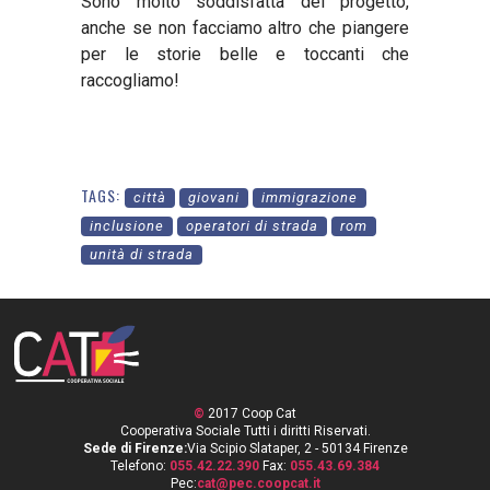
Sono molto soddisfatta del progetto,
anche se non facciamo altro che piangere
per le storie belle e toccanti che
raccogliamo!
TAGS:
città
giovani
immigrazione
inclusione
operatori di strada
rom
unità di strada
©
2017 Coop Cat
Cooperativa Sociale Tutti i diritti Riservati.
Sede di Firenze:
Via Scipio Slataper, 2 - 50134 Firenze
Telefono:
055.42.22.390
Fax:
055.43.69.384
Pec:
cat@pec.coopcat.it