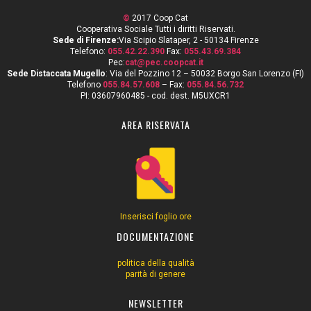
©
2017 Coop Cat
Cooperativa Sociale Tutti i diritti Riservati.
Sede di Firenze:
Via Scipio Slataper, 2 - 50134 Firenze
Telefono:
055.42.22.390
Fax:
055.43.69.384
Pec:
cat@pec.coopcat.it
Sede Distaccata Mugello
: Via del Pozzino 12 – 50032 Borgo San Lorenzo (FI)
Telefono
055.84.57.608
– Fax:
055.84.56.732
PI: 03607960485 - cod. dest. M5UXCR1
AREA RISERVATA
Inserisci foglio ore
DOCUMENTAZIONE
politica della qualità
parità di genere
NEWSLETTER