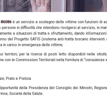
186086
è un servizio a sostegno delle vittime con funzioni di a
le persone in difficoltà che intendono rivolgersi al servizio, in m
amente a situazioni di tratta e sfruttamento, dando informazioni 
erno del Progetto SATIS (sistema anti-tratta toscano interventi so
a in carico in emergenza delle vittime;
sui territori; per la ricerca di posti letto disponibili nelle strut
 con le Commissioni Territoriali nella fornitura di “consulenze an
ze, Prato e Pistoia.
pportunità della Presidenza del Consiglio dei Ministri, Regio
ince, Società della Salute.