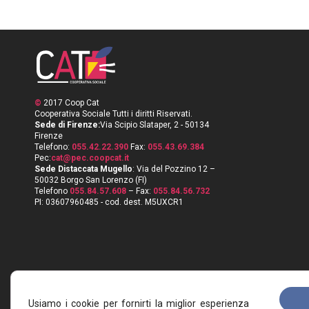
©
2017 Coop Cat
Cooperativa Sociale Tutti i diritti Riservati.
Sede di Firenze:
Via Scipio Slataper, 2 - 50134
Firenze
Telefono:
055.42.22.390
Fax:
055.43.69.384
Pec:
cat@pec.coopcat.it
Sede Distaccata Mugello
: Via del Pozzino 12 –
50032 Borgo San Lorenzo (FI)
Telefono
055.84.57.608
– Fax:
055.84.56.732
PI: 03607960485 - cod. dest. M5UXCR1
Usiamo i cookie per fornirti la miglior esperienza