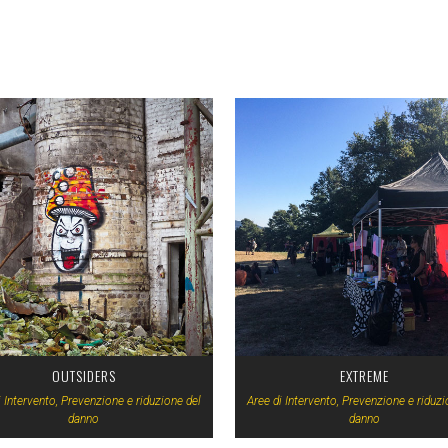
VIEW
VIEW
OUTSIDERS
EXTREME
i Intervento, Prevenzione e riduzione del
Aree di Intervento, Prevenzione e riduzi
danno
danno