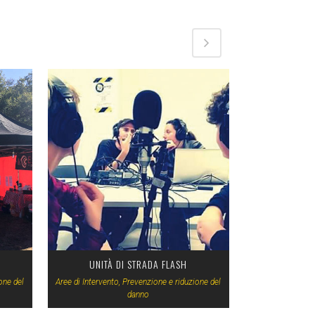
VIEW
UNITÀ DI STRADA FLASH
one del
Aree di Intervento, Prevenzione e riduzione del
danno