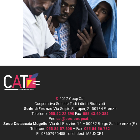
ACCOGLIENZA
INTEGRAZIONE
©
2017 Coop Cat
Cooperativa Sociale Tutti i diritti Riservati.
Sede di Firenze:
Via Scipio Slataper, 2 - 50134 Firenze
Telefono:
055.42.22.390
Fax:
055.43.69.384
Pec:
cat@pec.coopcat.it
Sede Distaccata Mugello
: Via del Pozzino 12 – 50032 Borgo San Lorenzo (FI)
Telefono
055.84.57.608
– Fax:
055.84.56.732
PI: 03607960485 - cod. dest. M5UXCR1