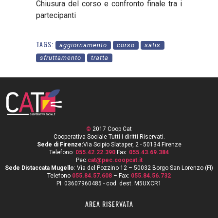
Chiusura del corso e confronto finale tra i
partecipanti
TAGS:
aggiornamento
corso
satis
sfruttamento
tratta
©
2017 Coop Cat
Cooperativa Sociale Tutti i diritti Riservati.
Sede di Firenze:
Via Scipio Slataper, 2 - 50134 Firenze
Telefono:
055.42.22.390
Fax:
055.43.69.384
Pec:
cat@pec.coopcat.it
Sede Distaccata Mugello
: Via del Pozzino 12 – 50032 Borgo San Lorenzo (FI)
Telefono
055.84.57.608
– Fax:
055.84.56.732
PI: 03607960485 - cod. dest. M5UXCR1
AREA RISERVATA