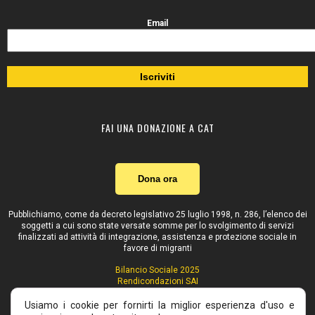
Email
FAI UNA DONAZIONE A CAT
Dona ora
Pubblichiamo, come da decreto legislativo 25 luglio 1998, n. 286, l’elenco dei
soggetti a cui sono state versate somme per lo svolgimento di servizi
finalizzati ad attività di integrazione, assistenza e protezione sociale in
favore di migranti
Bilancio Sociale 2025
Rendicondazioni SAI
Contributi pubblici
Usiamo i cookie per fornirti la miglior esperienza d'uso e