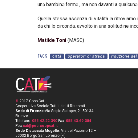
unə bambinə fermə , ma non davanti a qualcunə d
Quella stessa assenza di vitalità la ritroviamo
da chi lo circonda, avvolto in una solitudine i
Matilde Toni
(MASC)
TAGS:
città
operatori di strada
riduzione de
©
2017 Coop Cat
Cooperativa Sociale Tutti i diritti Riservati.
Sede di Firenze:
Via Scipio Slataper, 2 - 50134
Firenze
Telefono:
055.42.22.390
Fax:
055.43.69.384
Pec:
cat@pec.coopcat.it
Sede Distaccata Mugello
: Via del Pozzino 12 –
50032 Borgo San Lorenzo (FI)