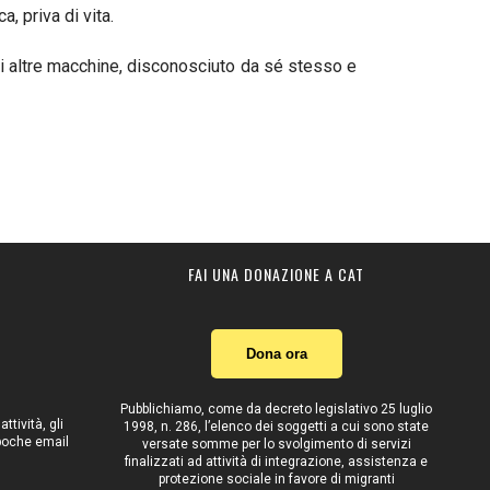
, priva di vita.
 di altre macchine, disconosciuto da sé stesso e
FAI UNA DONAZIONE A CAT
Dona ora
Pubblichiamo, come da decreto legislativo 25 luglio
tività, gli
1998, n. 286, l’elenco dei soggetti a cui sono state
 poche email
versate somme per lo svolgimento di servizi
finalizzati ad attività di integrazione, assistenza e
protezione sociale in favore di migranti