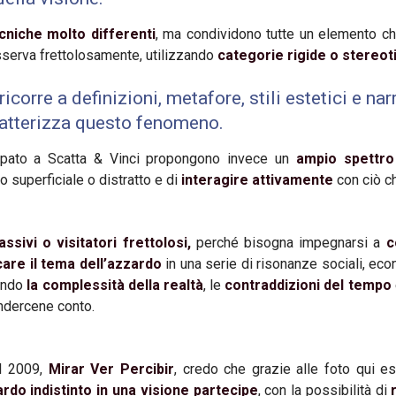
tecniche molto differenti
, ma condividono tutte un elemento c
osserva frettolosamente, utilizzando
categorie rigide o stereoti
icorre a definizioni, metafore, stili estetici e na
ratterizza questo fenomeno.
cipato a Scatta & Vinci propongono invece un
ampio spettro 
 superficiale o distratto e di
interagire attivamente
con ciò ch
assivi o visitatori frettolosi,
perché bisogna impegnarsi a
c
care il tema dell’azzardo
in una serie di risonanze sociali, econ
endo
la complessità della realtà
, le
contraddizioni del tempo
ndercene conto.
el 2009,
Mirar Ver Percibir
, credo che grazie alle foto qui e
do indistinto in una visione partecipe
, con la possibilità di