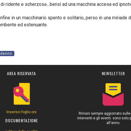
i ridente e scherzosə , bensì ad una macchina accesa ed ipnotica
 infine in un macchinario spento e solitario, perso in una miriade
ncombente ed estenuante.
l danno
AREA RISERVATA
NEWSLETTER
Inserisci foglio ore
Rimani sempre aggiornato sulle at
interventi e gli eventi. sono solo
DOCUMENTAZIONE
all'anno.