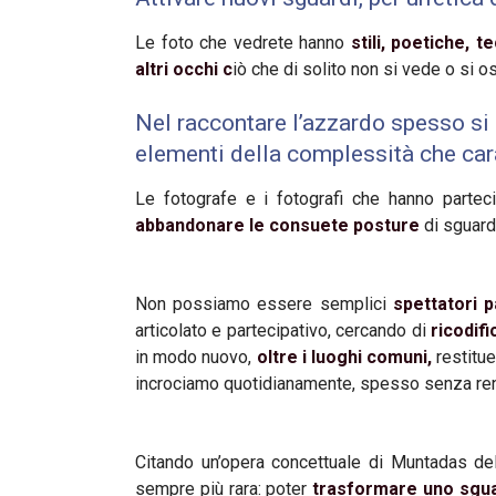
Le foto che vedrete hanno
stili, poetiche, 
altri occhi c
iò che di solito non si vede o si 
Nel raccontare l’azzardo spesso si r
elementi della complessità che ca
Le fotografe e i fotografi che hanno parte
abbandonare le consuete posture
di sguardo
Non possiamo essere semplici
spettatori p
articolato e partecipativo, cercando di
ricodifi
in modo nuovo,
oltre i luoghi comuni,
restitu
incrociamo quotidianamente, spesso senza re
Citando un’opera concettuale di Muntadas d
sempre più rara: poter
trasformare uno sguar