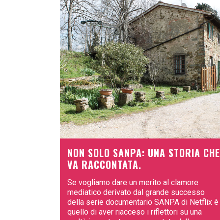
NON SOLO SANPA: UNA STORIA CHE
VA RACCONTATA.
Se vogliamo dare un merito al clamore
mediatico derivato dal grande successo
della serie documentario SANPA di Netflix è
quello di aver riacceso i riflettori su una