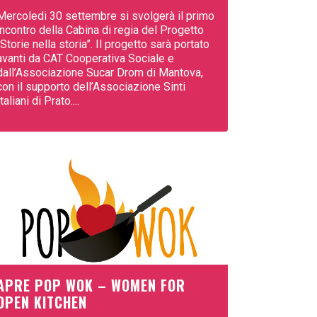
Mercoledi 30 settembre si svolgerà il primo
incontro della Cabina di regia del Progetto
“Storie nella storia”. Il progetto sarà portato
avanti da CAT Cooperativa Sociale e
dall’Associazione Sucar Drom di Mantova,
con il supporto dell’Associazione Sinti
Italiani di Prato....
APRE POP WOK – WOMEN FOR
OPEN KITCHEN