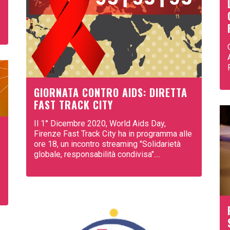
GIORNATA CONTRO AIDS: DIRETTA
FAST TRACK CITY
Il 1° Dicembre 2020, World Aids Day,
Firenze Fast Track City ha in programma alle
ore 18, un incontro streaming "Solidarietà
globale, responsabilità condivisa"....