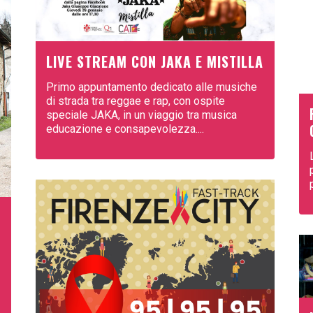
LIVE STREAM CON JAKA E MISTILLA
Primo appuntamento dedicato alle musiche
di strada tra reggae e rap, con ospite
speciale JAKA, in un viaggio tra musica
educazione e consapevolezza....