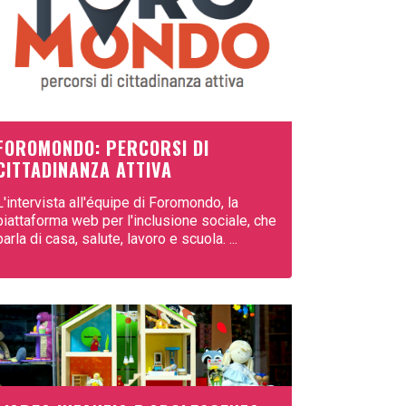
FOROMONDO: PERCORSI DI
CITTADINANZA ATTIVA
L'intervista all'équipe di Foromondo, la
piattaforma web per l'inclusione sociale, che
parla di casa, salute, lavoro e scuola. ...