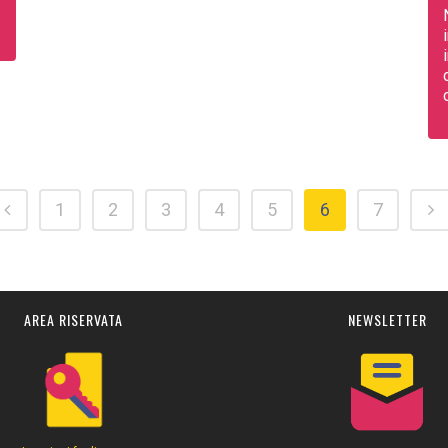
1
2
3
4
5
6
7
AREA RISERVATA
NEWSLETTER