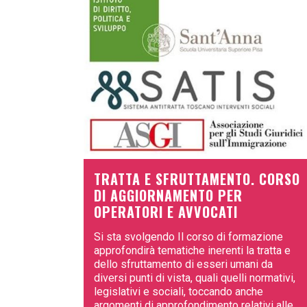
TRATTA E SFRUTTAMENTO. CORSO
DI AGGIORNAMENTO PER
OPERATORI E AVVOCATI
Si sta svolgendo Il corso di formazione
approfondirà tematiche inerenti la tratta e
dello sfruttamento di esseri umani da
diversi punti di vista, quali quelli normativi,
legislativi e sociali, toccando anche
argomenti di approfondimento relativi alle