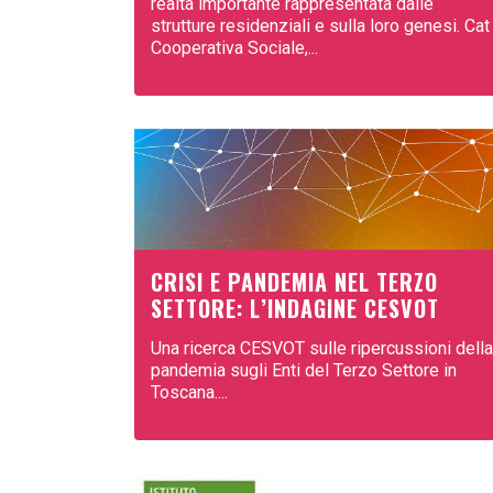
realtà importante rappresentata dalle
strutture residenziali e sulla loro genesi. Cat
Cooperativa Sociale,...
CRISI E PANDEMIA NEL TERZO
SETTORE: L’INDAGINE CESVOT
Una ricerca CESVOT sulle ripercussioni della
pandemia sugli Enti del Terzo Settore in
Toscana....