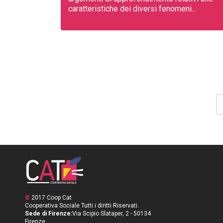
caratteristiche dei diversi fenomeni...
©
2017 Coop Cat
Cooperativa Sociale Tutti i diritti Riservati.
Sede di Firenze:
Via Scipio Slataper, 2 - 50134
Firenze