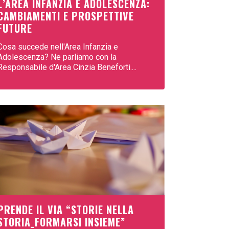
L’AREA INFANZIA E ADOLESCENZA:
CAMBIAMENTI E PROSPETTIVE
FUTURE
Cosa succede nell'Area Infanzia e
Adolescenza? Ne parliamo con la
Responsabile d'Area Cinzia Beneforti....
PRENDE IL VIA “STORIE NELLA
STORIA_FORMARSI INSIEME”