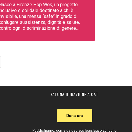
Nasce a Firenze Pop Wok, un progetto
inclusivo e solidale destinato a chi è
invisibile, una mensa “safe” in grado di
coniugare sussistenza, dignità e salute,
contro ogni discriminazione di genere....
FAI UNA DONAZIONE A CAT
Dona ora
Pubblichiamo, come da decreto legislativo 25 luglio