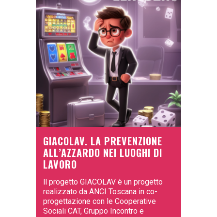
GIACOLAV. LA PREVENZIONE
ALL’AZZARDO NEI LUOGHI DI
LAVORO
ll progetto GIACOLAV è un progetto
realizzato da ANCI Toscana in co-
progettazione con le Cooperative
Sociali CAT, Gruppo Incontro e