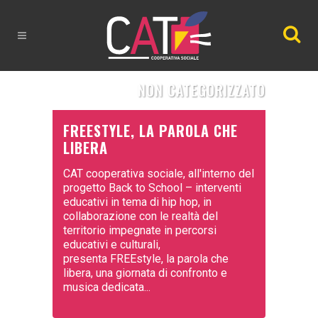
NON CATEGORIZZATO
FREESTYLE, LA PAROLA CHE
LIBERA
CAT cooperativa sociale, all'interno del
progetto Back to School – interventi
educativi in tema di hip hop, in
collaborazione con le realtà del
territorio impegnate in percorsi
educativi e culturali,
presenta FREEstyle, la parola che
libera, una giornata di confronto e
musica dedicata...