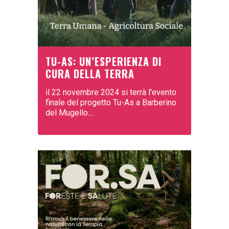
TU-AS: UN’ESPERIENZA DI
CURA DELLA TERRA
il 22 novembre 2024 si terrà l'evento
finale del progetto Tu-As a Barberino
del Mugello....