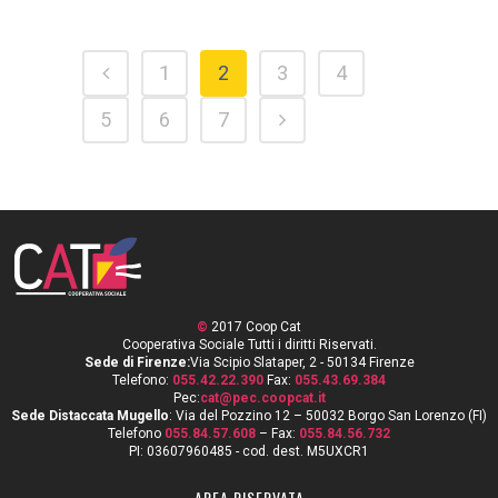
1
2
3
4
5
6
7
©
2017 Coop Cat
Cooperativa Sociale Tutti i diritti Riservati.
Sede di Firenze:
Via Scipio Slataper, 2 - 50134 Firenze
Telefono:
055.42.22.390
Fax:
055.43.69.384
Pec:
cat@pec.coopcat.it
Sede Distaccata Mugello
: Via del Pozzino 12 – 50032 Borgo San Lorenzo (FI)
Telefono
055.84.57.608
– Fax:
055.84.56.732
PI: 03607960485 - cod. dest. M5UXCR1
AREA RISERVATA