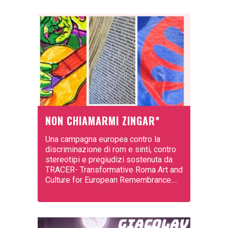
NON CHIAMARMI ZINGAR*
Una campagna europea contro la
discriminazione di rom e sinti, contro
stereotipi e pregiudizi sostenuta da
TRACER- Transformative Roma Art and
Culture for European Remembrance....