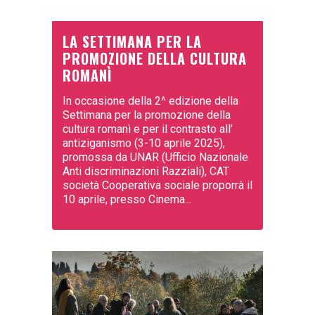
LA SETTIMANA PER LA
PROMOZIONE DELLA CULTURA
ROMANÌ
In occasione della 2^ edizione della
Settimana per la promozione della
cultura romanì e per il contrasto all’
antiziganismo (3-10 aprile 2025),
promossa da UNAR (Ufficio Nazionale
Anti discriminazioni Razziali), CAT
società Cooperativa sociale proporrà il
10 aprile, presso Cinema...