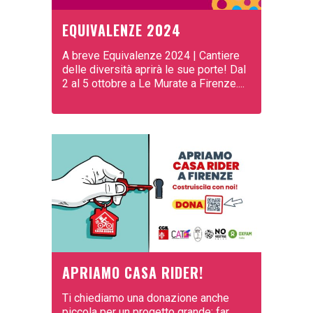
EQUIVALENZE 2024
A breve Equivalenze 2024 | Cantiere
delle diversità aprirà le sue porte! Dal
2 al 5 ottobre a Le Murate a Firenze....
APRIAMO CASA RIDER!
Ti chiediamo una donazione anche
piccola per un progetto grande: far