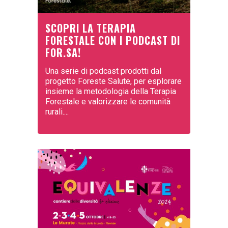
SCOPRI LA TERAPIA
FORESTALE CON I PODCAST DI
FOR.SA!
Una serie di podcast prodotti dal
progetto Foreste Salute, per esplorare
insieme la metodologia della Terapia
Forestale e valorizzare le comunità
rurali....