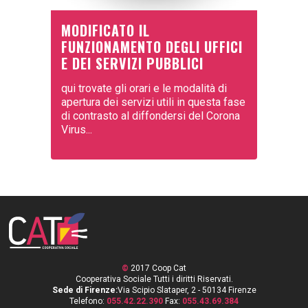
MODIFICATO IL
FUNZIONAMENTO DEGLI UFFICI
E DEI SERVIZI PUBBLICI
qui trovate gli orari e le modalità di
apertura dei servizi utili in questa fase
di contrasto al diffondersi del Corona
Virus...
©
2017 Coop Cat
Cooperativa Sociale Tutti i diritti Riservati.
Sede di Firenze:
Via Scipio Slataper, 2 - 50134 Firenze
Telefono:
055.42.22.390
Fax:
055.43.69.384