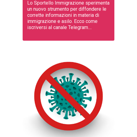
Lo Sportello Immigrazione sperimenta
un nuovo strumento per diffondere le
corrette informazioni in materia di
immigrazione e asilo. Ecco come
iscriversi al canale Telegram....