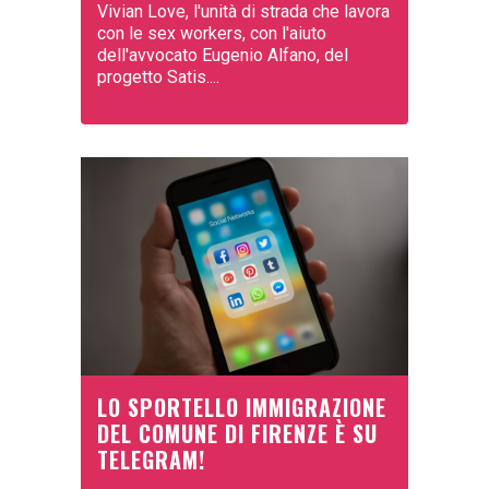
Vivian Love, l'unità di strada che lavora
con le sex workers, con l'aiuto
dell'avvocato Eugenio Alfano, del
progetto Satis....
LO SPORTELLO IMMIGRAZIONE
DEL COMUNE DI FIRENZE È SU
TELEGRAM!