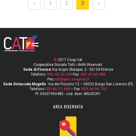
1
2
3
©
2017 Coop Cat
Cooperativa Sociale Tutti i diritti Riservati.
Sede di Firenze:
Via Scipio Slataper, 2 - 50134 Firenze
Telefono:
055.42.22.390
Fax:
055.43.69.384
Pec:
cat@pec.coopcat.it
Sede Distaccata Mugello
: Via del Pozzino 12 – 50032 Borgo San Lorenzo (FI)
Telefono
055.84.57.608
– Fax:
055.84.56.732
PI: 03607960485 - cod. dest. M5UXCR1
AREA RISERVATA