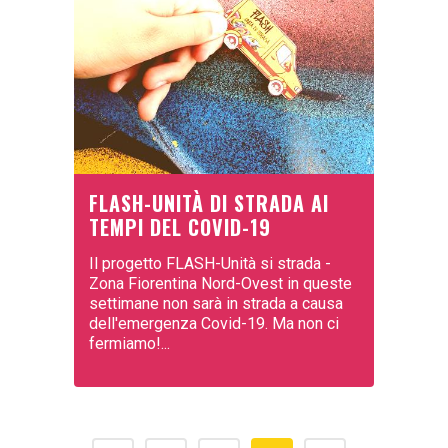
FLASH-UNITÀ DI STRADA AI
TEMPI DEL COVID-19
Il progetto FLASH-Unità si strada -
Zona Fiorentina Nord-Ovest in queste
settimane non sarà in strada a causa
dell'emergenza Covid-19. Ma non ci
fermiamo!...