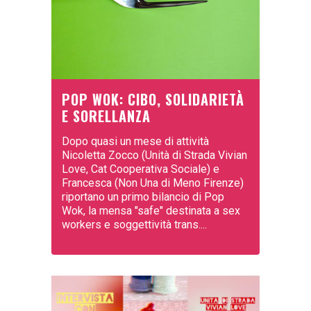
POP WOK: CIBO, SOLIDARIETÀ
E SORELLANZA
Dopo quasi un mese di attività
Nicoletta Zocco (Unità di Strada Vivian
Love, Cat Cooperativa Sociale) e
Francesca (Non Una di Meno Firenze)
riportano un primo bilancio di Pop
Wok, la mensa "safe" destinata a sex
workers e soggettività trans....