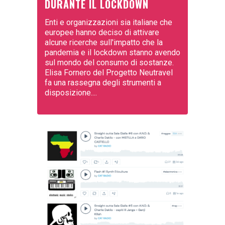
DURANTE IL LOCKDOWN
Enti e organizzazioni sia italiane che
europee hanno deciso di attivare
alcune ricerche sull'impatto che la
pandemia e il lockdown stanno avendo
sul mondo del consumo di sostanze.
Elisa Fornero del Progetto Neutravel
fa una rassegna degli strumenti a
disposizione....