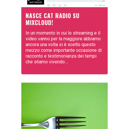
NASCE CAT RADIO SU
MIXCLOUD!
In un momento in cui lo streaming e il
video vanno per la maggiore abbiamo
ancora una volta si è scelto questo
mezzo come importante occasione di
racconto e testimonianza dei tempi
che stiamo vivendo....