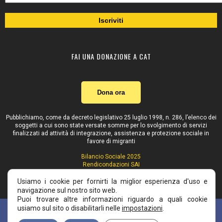
FAI UNA DONAZIONE A CAT
Dona ora
Pubblichiamo, come da decreto legislativo 25 luglio 1998, n. 286, l’elenco dei
soggetti a cui sono state versate somme per lo svolgimento di servizi
finalizzati ad attività di integrazione, assistenza e protezione sociale in
favore di migranti
Bilancio Sociale 2025
Rendicondazioni SAI
Contributi pubblici
Usiamo i cookie per fornirti la miglior esperienza d'uso e
navigazione sul nostro sito web.
Puoi trovare altre informazioni riguardo a quali cookie
Powered by
La Pivot
usiamo sul sito o disabilitarli nelle
impostazioni
.