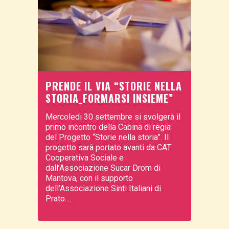
PRENDE IL VIA “STORIE NELLA
STORIA_FORMARSI INSIEME”
Mercoledi 30 settembre si svolgerà il
primo incontro della Cabina di regia
del Progetto “Storie nella storia”. Il
progetto sarà portato avanti da CAT
Cooperativa Sociale e
dall’Associazione Sucar Drom di
Mantova, con il supporto
dell’Associazione Sinti Italiani di
Prato....