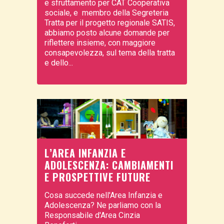
e sfruttamento per CAT Cooperativa
sociale, e membro della Segreteria
Tratta per il progetto regionale SATIS,
abbiamo posto alcune domande per
riflettere insieme, con maggiore
consapevolezza, sul tema della tratta
e dello...
L’AREA INFANZIA E
ADOLESCENZA: CAMBIAMENTI
E PROSPETTIVE FUTURE
Cosa succede nell'Area Infanzia e
Adolescenza? Ne parliamo con la
Responsabile d'Area Cinzia