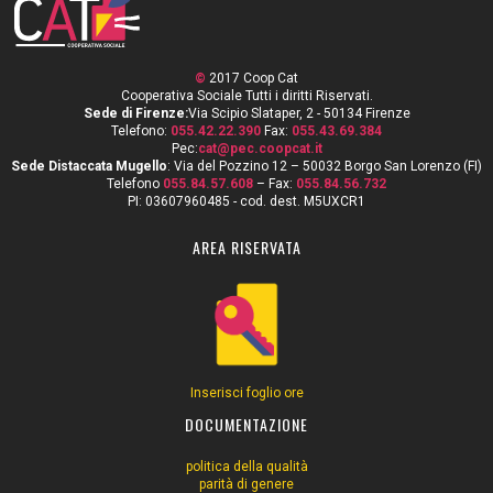
©
2017 Coop Cat
Cooperativa Sociale Tutti i diritti Riservati.
Sede di Firenze:
Via Scipio Slataper, 2 - 50134 Firenze
Telefono:
055.42.22.390
Fax:
055.43.69.384
Pec:
cat@pec.coopcat.it
Sede Distaccata Mugello
: Via del Pozzino 12 – 50032 Borgo San Lorenzo (FI)
Telefono
055.84.57.608
– Fax:
055.84.56.732
PI: 03607960485 - cod. dest. M5UXCR1
AREA RISERVATA
Inserisci foglio ore
DOCUMENTAZIONE
politica della qualità
parità di genere