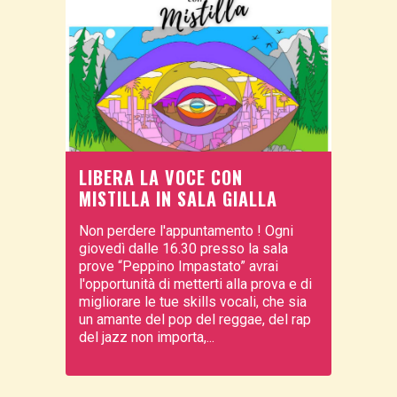
LIBERA LA VOCE CON
MISTILLA IN SALA GIALLA
Non perdere l'appuntamento ! Ogni
giovedì dalle 16.30 presso la sala
prove “Peppino Impastato” avrai
l'opportunità di metterti alla prova e di
migliorare le tue skills vocali, che sia
un amante del pop del reggae, del rap
del jazz non importa,...