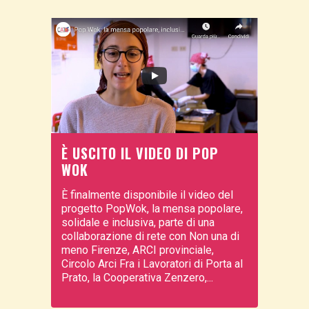
È USCITO IL VIDEO DI POP
WOK
È finalmente disponibile il video del
progetto PopWok, la mensa popolare,
solidale e inclusiva, parte di una
collaborazione di rete con Non una di
meno Firenze, ARCI provinciale,
Circolo Arci Fra i Lavoratori di Porta al
Prato, la Cooperativa Zenzero,...