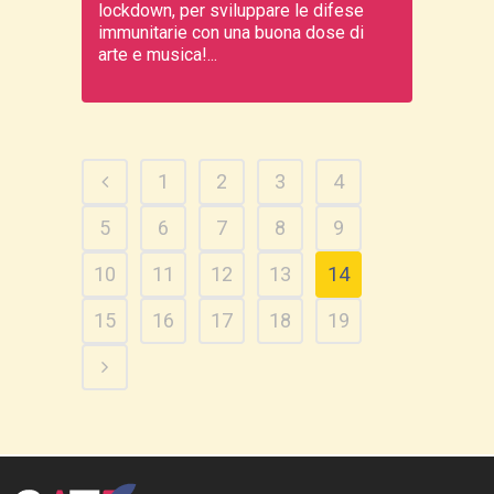
lockdown, per sviluppare le difese
immunitarie con una buona dose di
arte e musica!...
1
2
3
4
5
6
7
8
9
10
11
12
13
14
15
16
17
18
19