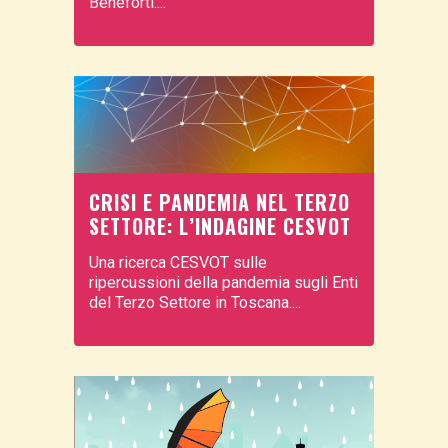
Beneforti....
CRISI E PANDEMIA NEL TERZO
SETTORE: L’INDAGINE CESVOT
Una ricerca CESVOT sulle
ripercussioni della pandemia sugli Enti
del Terzo Settore in Toscana....