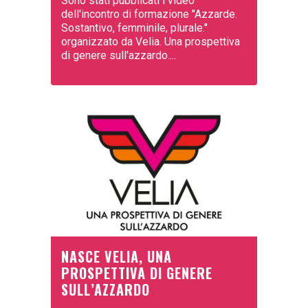
Sono stati pubblicati i video
dell'incontro di formazione "Azzarde.
Sostantivo, femminile, plurale."
organizzato da Velia. Una prospettiva
di genere sull'azzardo....
NASCE VELIA, UNA
PROSPETTIVA DI GENERE
SULL’AZZARDO