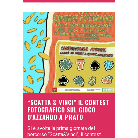
“SCATTA & VINCI” IL CONTEST
FOTOGRAFICO SUL GIOCO
D’AZZARDO A PRATO
Si è svolta la prima giornata del
percorso “Scatta&Vinci”, il contest