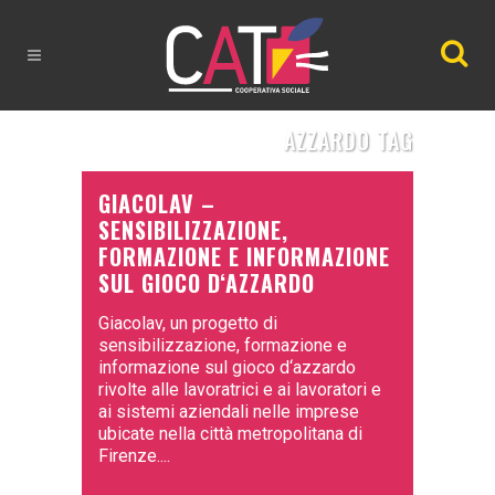
AZZARDO TAG
GIACOLAV –
SENSIBILIZZAZIONE,
FORMAZIONE E INFORMAZIONE
SUL GIOCO D‘AZZARDO
Giacolav, un progetto di
sensibilizzazione, formazione e
informazione sul gioco d‘azzardo
rivolte alle lavoratrici e ai lavoratori e
ai sistemi aziendali nelle imprese
ubicate nella città metropolitana di
Firenze....