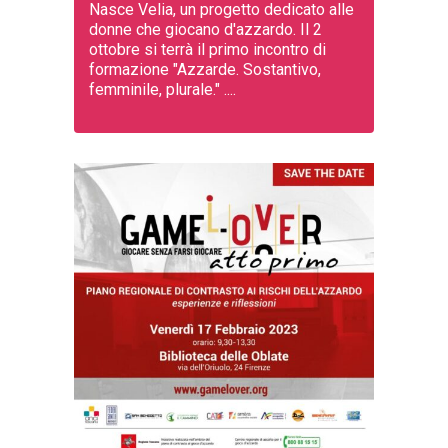
Nasce Velia, un progetto dedicato alle
donne che giocano d'azzardo. Il 2
ottobre si terrà il primo incontro di
formazione "Azzarde. Sostantivo,
femminile, plurale." ....