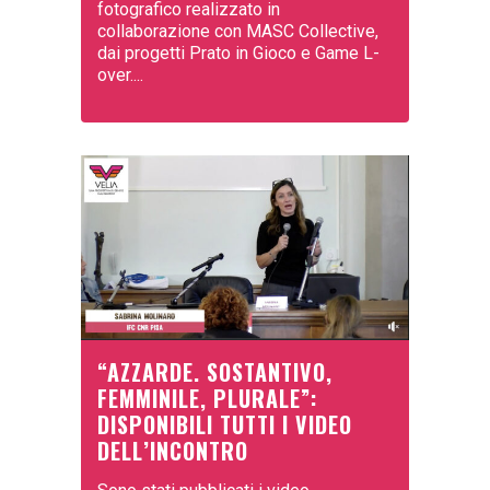
fotografico realizzato in
collaborazione con MASC Collective,
dai progetti Prato in Gioco e Game L-
over....
“AZZARDE. SOSTANTIVO,
FEMMINILE, PLURALE”:
DISPONIBILI TUTTI I VIDEO
DELL’INCONTRO