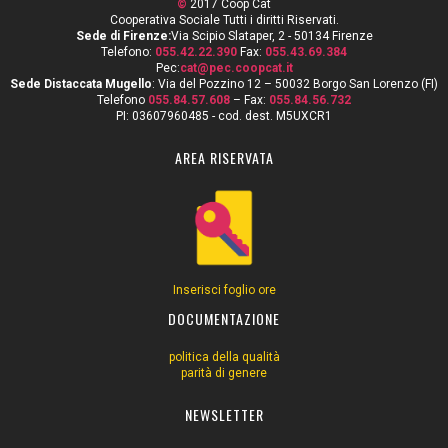
©
2017 Coop Cat
Cooperativa Sociale Tutti i diritti Riservati.
Sede di Firenze:
Via Scipio Slataper, 2 - 50134 Firenze
Telefono:
055.42.22.390
Fax:
055.43.69.384
Pec:
cat@pec.coopcat.it
Sede Distaccata Mugello
: Via del Pozzino 12 – 50032 Borgo San Lorenzo (FI)
Telefono
055.84.57.608
– Fax:
055.84.56.732
PI: 03607960485 - cod. dest. M5UXCR1
AREA RISERVATA
Inserisci foglio ore
DOCUMENTAZIONE
politica della qualità
parità di genere
NEWSLETTER