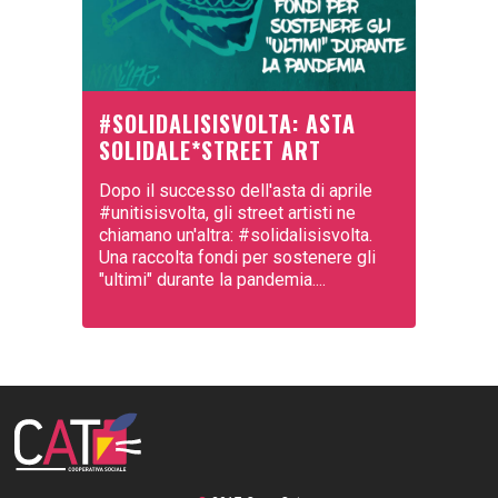
#SOLIDALISISVOLTA: ASTA
SOLIDALE*STREET ART
Dopo il successo dell'asta di aprile
#unitisisvolta, gli street artisti ne
chiamano un'altra: #solidalisisvolta.
Una raccolta fondi per sostenere gli
"ultimi" durante la pandemia....