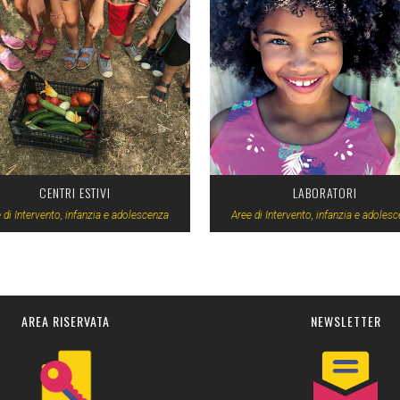
VIEW
VIEW
CENTRI ESTIVI
LABORATORI
 di Intervento, infanzia e adolescenza
Aree di Intervento, infanzia e adoles
AREA RISERVATA
NEWSLETTER