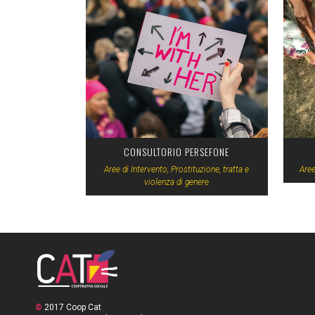
VIEW
CONSULTORIO PERSEFONE
Aree di Intervento, Prostituzione, tratta e
Aree
violenza di genere
©
2017 Coop Cat