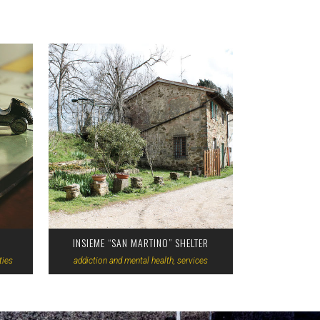
VIEW
INSIEME “SAN MARTINO” SHELTER
ties
addiction and mental health, services