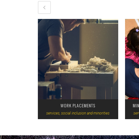
VIEW
WORK PLACEMENTS
MI
services, social inclusion and minorities
ser