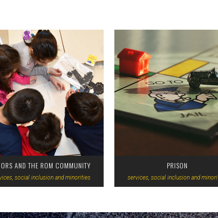
VIEW
VIEW
NORS AND THE ROM COMMUNITY
PRISON
vices, social inclusion and minorities
services, social inclusion and minori